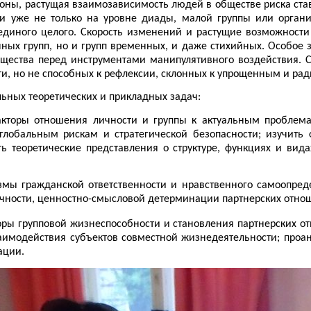
ороны, растущая взаимозависимость людей в обществе риска ст
ти уже не только на уровне диады, малой группы или органи
 единого целого. Скорость изменений и растущие возможности
нных групп, но и групп временных, и даже стихийных. Особое
бщества перед инструментами манипулятивного воздействия
сти, но не способных к рефлексии, склонных к упрощенным и р
ьных теоретических и прикладных задач:
акторы отношения личности и группы к актуальным проблема
лобальным рискам и стратегической безопасности; изучить 
ь теоретические представления о структуре, функциях и ви
змы гражданской ответственности и нравственного самоопред
ичности, ценностно-смысловой детерминации партнерских отно
оры групповой жизнеспособности и становления партнерских от
аимодействия субъектов совместной жизнедеятельности; проа
ации.