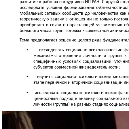
развитие в работах сотрудников ИП РАН. С другой ст
исследовать условия формирования субъектностнос
глобальных сетевых сообществ до человечества как
теоретическую задачу в отношении не только постоя
приобретает в связи с нарастающей уязвимостью о
большого числа групп, готовых к совместной активно
Тема предполагает решение целого ряда фундаментал
•
исследовать социально-психологические ф
механизмы отношения личности и группы к г
специфичных условиях социализации; уточнит
субъектов совместной жизнедеятельности;
•
изучить социально-психологические механи
этапе первичной и вторичной социализации л
•
исследовать социально-психологические факт
ценностный подход к анализу социального вз
личности (группы) на разных стадиях социализ