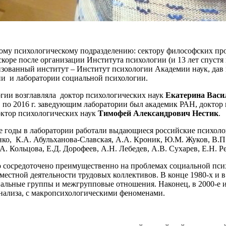
ому психологическому подразделению: сектору философских про
коре после организации Института психологии (и 13 лет спустя
изованный институт – Институт психологии Академии наук, дав 
ии и лаборатории социальной психологии.
логии возглавляла доктор психологических наук
Екатерина Васи
. по 2016 г. заведующим лаборатории был академик РАН, доктор
октор психологических наук
Тимофей Александрович Нестик
.
ные годы в лаборатории работали выдающиеся российские психол
о, К.А. Абульханова-Славская, А.А. Кроник, Ю.М. Жуков, В.П. 
.А. Кольцова, Е.Д. Дорофеев, А.Н. Лебедев, А.В. Сухарев, Е.Н. 
ло сосредоточено преимущественно на проблемах социальной пс
местной деятельности трудовых коллективов. В конце 1980-х и в
ьные группы и межгрупповые отношения. Наконец, в 2000-е и 20
нализа, с макропсихологическими феноменами.