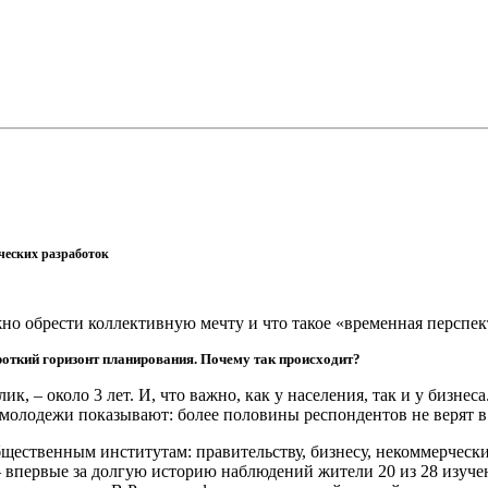
ческих разработок
но обрести коллективную мечту и что такое «временная перспек
ороткий горизонт планирования. Почему так происходит?
к, – около 3 лет. И, что важно, как у населения, так и у бизнеса
молодежи показывают: более половины респондентов не верят в то
 общественным институтам: правительству, бизнесу, некоммерч
 впервые за долгую историю наблюдений жители 20 из 28 изученны