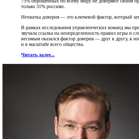
75% опрошенных по всему миру не доверяют своим пр
только 31% россиян.
Нехватка доверия — это ключевой фактор, который за
В рамках исследования управленческих команд мы пр
звучала ссылка на неопределенность правил игры и с
весомым оказался фактор доверия — друг к другу, к ин
и в масштабе всего общества.
Читать далее...