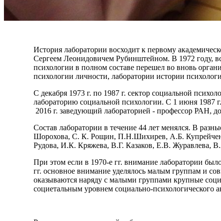
История лаборатории восходит к первому академическ
Сергеем Леонидовичем Рубинштейном. В 1972 году, вс
психологии в полном составе перешел во вновь орган
психологии личности, лаборатории истории психолог
С декабря 1973 г. по 1987 г. сектор социальной психо
лабораторию социальной психологии. С 1 июня 1987 г
2016 г. заведующий лабораторией - профессор РАН, д
Состав лаборатории в течение 44 лет менялся. В раз
Шорохова, С. К. Рощин, П.Н.Шихирев, А.Б. Купрейченк
Рудова, И.К. Кряжева, В.Г. Казаков, Е.В. Журавлева, В
При этом если в 1970-е гг. внимание лаборатории бы
гг. основное внимание уделялось малым группам и сов
оказываются наряду с малыми группами крупные социал
социетальным уровнем социально-психологического а